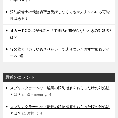
消防設備士の義務講習は受講しなくても大丈夫？バレる可能
性はある？
ｄカードGOLDが残高不足で電話が繋がらないときの対処法と
は？
猫の壁ガリガリやめさせたい！で辿りついたおすすめ猫アイ
テム2選
最近のコメント
スプリンクラーヘッド離隔の消防指摘をもらった時の対処法
とは？
に
@motmot
より
スプリンクラーヘッド離隔の消防指摘をもらった時の対処法
とは？
に
片桐
より