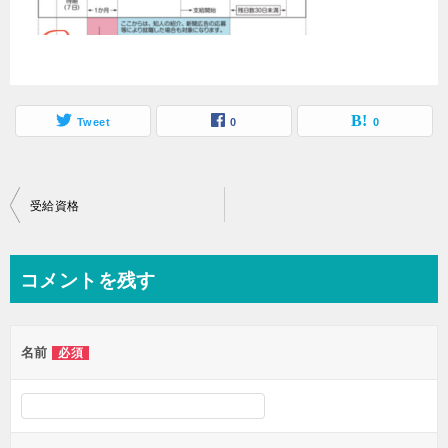
Tweet
0
0
投
受給資格
稿
ナ
コメントを残す
ビ
ゲ
名前
必須
ー
シ
ョ