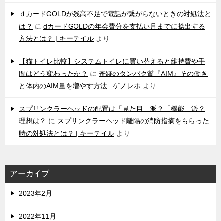
ｄカードGOLDが残高不足で電話が繋がらないときの対処法と
は？
に
dカードGOLDの年会費分を支払い月までに捻出する
方法とは？ | キーテイル
より
【猫トイレ比較】システムトイレに買い替えると維持費や手
間はどう変わったか？
に
奇跡のタンパク質『AIM』その働き
と体内のAIM量を増やす方法 | ゲノレポ
より
スプリンクラーヘッドの配置は「見た目」派？「機能」派？
理想は？
に
スプリンクラーヘッド離隔の消防指摘をもらった
時の対処法とは？ | キーテイル
より
アーカイブ
2023年2月
2022年11月