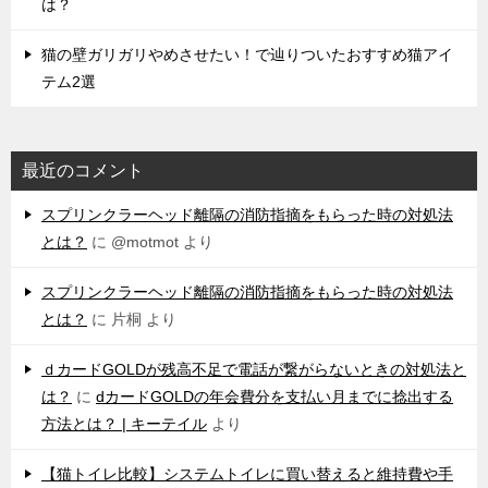
は？
猫の壁ガリガリやめさせたい！で辿りついたおすすめ猫アイ
テム2選
最近のコメント
スプリンクラーヘッド離隔の消防指摘をもらった時の対処法
とは？
に
@motmot
より
スプリンクラーヘッド離隔の消防指摘をもらった時の対処法
とは？
に
片桐
より
ｄカードGOLDが残高不足で電話が繋がらないときの対処法と
は？
に
dカードGOLDの年会費分を支払い月までに捻出する
方法とは？ | キーテイル
より
【猫トイレ比較】システムトイレに買い替えると維持費や手