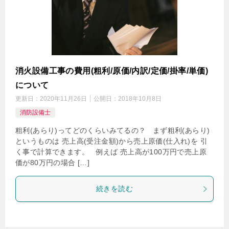
消火設備工事の費用(粗利/原価/内訳/定価/掛率/単価)
について
更新日：
2020年11月26日
公開日：
2018年10月8日
消防設備士
粗利(あらり)ってどのくらいみてるの？ まず粗利(あらり)
というものは 売上高(受注金額)から売上原価(仕入れ)を 引
く事で計算できます。 例えば 売上高が100万円で売上原
価が80万円の場合 […]
続きを読む