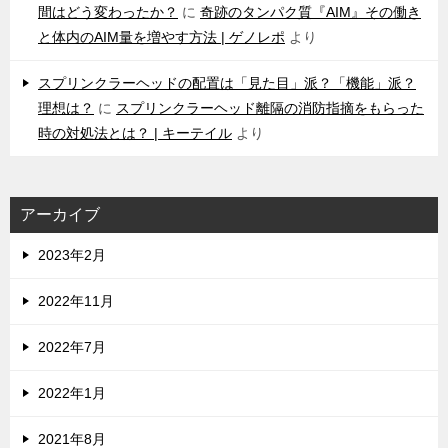
間はどう変わったか？
に
奇跡のタンパク質『AIM』その働き
と体内のAIM量を増やす方法 | ゲノレポ
より
スプリンクラーヘッドの配置は「見た目」派？「機能」派？
理想は？
に
スプリンクラーヘッド離隔の消防指摘をもらった
時の対処法とは？ | キーテイル
より
アーカイブ
2023年2月
2022年11月
2022年7月
2022年1月
2021年8月