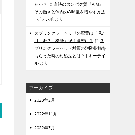
たか？
に
奇跡のタンパク質『AIM』
その働きと体内のAIM量を増やす方法
| ゲノレポ
より
スプリンクラーヘッドの配置は「見た
目」派？「機能」派？理想は？
に
ス
プリンクラーヘッド離隔の消防指摘を
もらった時の対処法とは？ | キーテイ
ル
より
アーカイブ
2023年2月
2022年11月
2022年7月