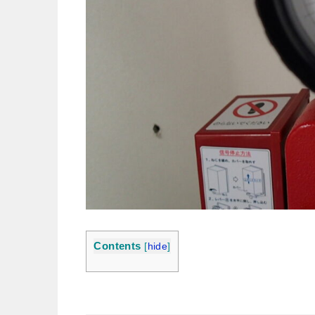
Contents
[
hide
]