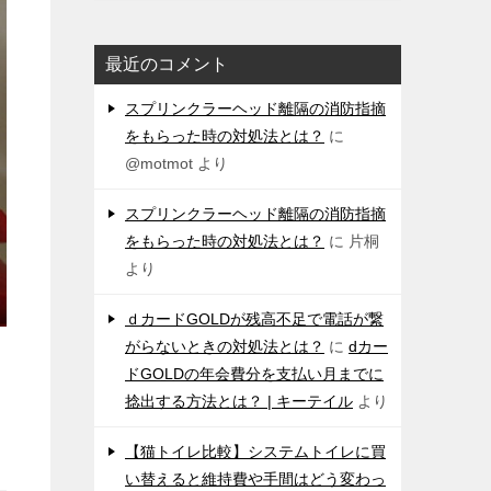
最近のコメント
スプリンクラーヘッド離隔の消防指摘
をもらった時の対処法とは？
に
@motmot
より
スプリンクラーヘッド離隔の消防指摘
をもらった時の対処法とは？
に
片桐
より
ｄカードGOLDが残高不足で電話が繋
がらないときの対処法とは？
に
dカー
ドGOLDの年会費分を支払い月までに
捻出する方法とは？ | キーテイル
より
【猫トイレ比較】システムトイレに買
い替えると維持費や手間はどう変わっ