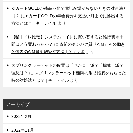
ｄカードGOLDが残高不足で電話が繋がらないときの対処法と
は？
に
dカードGOLDの年会費分を支払い月までに捻出する
方法とは？ | キーテイル
より
【猫トイレ比較】システムトイレに買い替えると維持費や手
間はどう変わったか？
に
奇跡のタンパク質『AIM』その働き
と体内のAIM量を増やす方法 | ゲノレポ
より
スプリンクラーヘッドの配置は「見た目」派？「機能」派？
理想は？
に
スプリンクラーヘッド離隔の消防指摘をもらった
時の対処法とは？ | キーテイル
より
アーカイブ
2023年2月
2022年11月