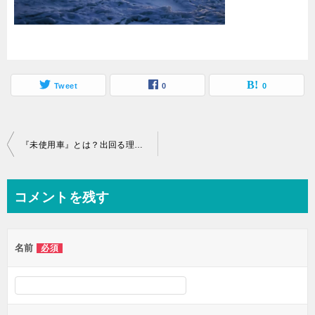
Tweet
0
0
投
『未使用車』とは？出回る理由と購入するメリット・デメリットと注意点
稿
ナ
コメントを残す
ビ
ゲ
名前
必須
ー
シ
ョ