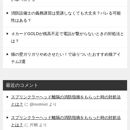
消防設備士の義務講習は受講しなくても大丈夫？バレる可能
性はある？
ｄカードGOLDが残高不足で電話が繋がらないときの対処法と
は？
猫の壁ガリガリやめさせたい！で辿りついたおすすめ猫アイ
テム2選
最近のコメント
スプリンクラーヘッド離隔の消防指摘をもらった時の対処法
とは？
に
@motmot
より
スプリンクラーヘッド離隔の消防指摘をもらった時の対処法
とは？
に
片桐
より