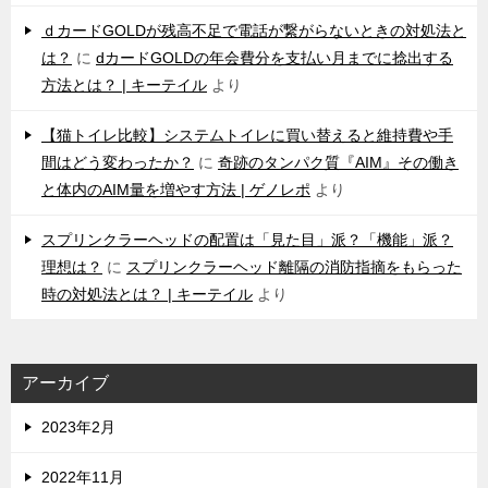
ｄカードGOLDが残高不足で電話が繋がらないときの対処法と
は？
に
dカードGOLDの年会費分を支払い月までに捻出する
方法とは？ | キーテイル
より
【猫トイレ比較】システムトイレに買い替えると維持費や手
間はどう変わったか？
に
奇跡のタンパク質『AIM』その働き
と体内のAIM量を増やす方法 | ゲノレポ
より
スプリンクラーヘッドの配置は「見た目」派？「機能」派？
理想は？
に
スプリンクラーヘッド離隔の消防指摘をもらった
時の対処法とは？ | キーテイル
より
アーカイブ
2023年2月
2022年11月