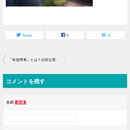
Tweet
0
0
投
『未使用車』とは？出回る理由と購入するメリット・デメリットと注意点
稿
ナ
コメントを残す
ビ
ゲ
名前
必須
ー
シ
ョ