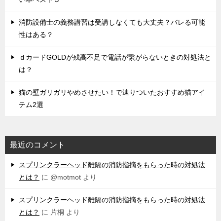
消防設備士の義務講習は受講しなくても大丈夫？バレる可能
性はある？
ｄカードGOLDが残高不足で電話が繋がらないときの対処法と
は？
猫の壁ガリガリやめさせたい！で辿りついたおすすめ猫アイ
テム2選
最近のコメント
スプリンクラーヘッド離隔の消防指摘をもらった時の対処法
とは？
に
@motmot
より
スプリンクラーヘッド離隔の消防指摘をもらった時の対処法
とは？
に
片桐
より