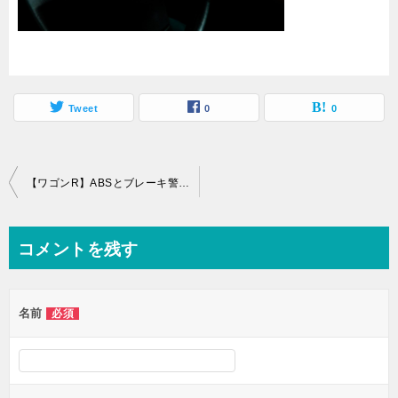
Tweet
0
0
投
【ワゴンR】ABSとブレーキ警告灯の同時点灯！原因はいったい何？
稿
ナ
コメントを残す
ビ
ゲ
名前
必須
ー
シ
ョ