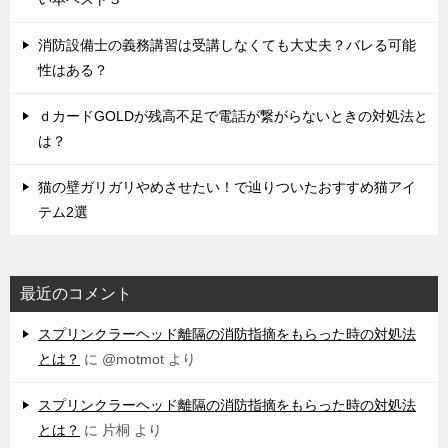
消防設備士の義務講習は受講しなくても大丈夫？バレる可能
性はある？
ｄカードGOLDが残高不足で電話が繋がらないときの対処法と
は？
猫の壁ガリガリやめさせたい！で辿りついたおすすめ猫アイ
テム2選
最近のコメント
スプリンクラーヘッド離隔の消防指摘をもらった時の対処法
とは？
に
@motmot
より
スプリンクラーヘッド離隔の消防指摘をもらった時の対処法
とは？
に
片桐
より