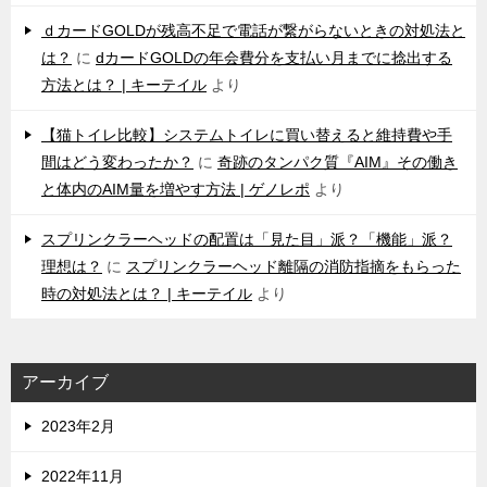
ｄカードGOLDが残高不足で電話が繋がらないときの対処法と
は？
に
dカードGOLDの年会費分を支払い月までに捻出する
方法とは？ | キーテイル
より
【猫トイレ比較】システムトイレに買い替えると維持費や手
間はどう変わったか？
に
奇跡のタンパク質『AIM』その働き
と体内のAIM量を増やす方法 | ゲノレポ
より
スプリンクラーヘッドの配置は「見た目」派？「機能」派？
理想は？
に
スプリンクラーヘッド離隔の消防指摘をもらった
時の対処法とは？ | キーテイル
より
アーカイブ
2023年2月
2022年11月