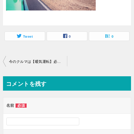
Tweet
0
0
投
今のクルマは【暖気運転】必要
しないと故障するか自動車整備士に聞い
稿
ナ
コメントを残す
ビ
ゲ
名前
必須
ー
シ
ョ