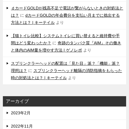
ｄカードGOLDが残高不足で電話が繋がらないときの対処法と
は？
に
dカードGOLDの年会費分を支払い月までに捻出する
方法とは？ | キーテイル
より
【猫トイレ比較】システムトイレに買い替えると維持費や手
間はどう変わったか？
に
奇跡のタンパク質『AIM』その働き
と体内のAIM量を増やす方法 | ゲノレポ
より
スプリンクラーヘッドの配置は「見た目」派？「機能」派？
理想は？
に
スプリンクラーヘッド離隔の消防指摘をもらった
時の対処法とは？ | キーテイル
より
アーカイブ
2023年2月
2022年11月