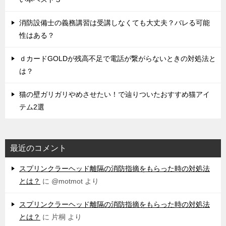
消防設備士の義務講習は受講しなくても大丈夫？バレる可能
性はある？
ｄカードGOLDが残高不足で電話が繋がらないときの対処法と
は？
猫の壁ガリガリやめさせたい！で辿りついたおすすめ猫アイ
テム2選
最近のコメント
スプリンクラーヘッド離隔の消防指摘をもらった時の対処法
とは？
に
@motmot
より
スプリンクラーヘッド離隔の消防指摘をもらった時の対処法
とは？
に
片桐
より