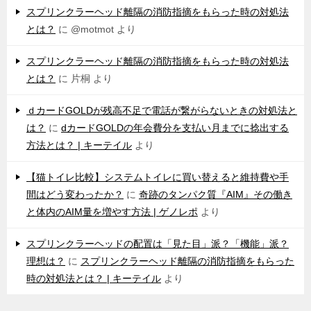
スプリンクラーヘッド離隔の消防指摘をもらった時の対処法
とは？
に
@motmot
より
スプリンクラーヘッド離隔の消防指摘をもらった時の対処法
とは？
に
片桐
より
ｄカードGOLDが残高不足で電話が繋がらないときの対処法と
は？
に
dカードGOLDの年会費分を支払い月までに捻出する
方法とは？ | キーテイル
より
【猫トイレ比較】システムトイレに買い替えると維持費や手
間はどう変わったか？
に
奇跡のタンパク質『AIM』その働き
と体内のAIM量を増やす方法 | ゲノレポ
より
スプリンクラーヘッドの配置は「見た目」派？「機能」派？
理想は？
に
スプリンクラーヘッド離隔の消防指摘をもらった
時の対処法とは？ | キーテイル
より