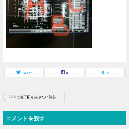
Tweet
0
0
投
CADで施工図を描きたい初心者向けの～鉄骨図の読み方～
稿
ナ
コメントを残す
ビ