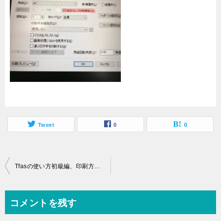
Tweet
0
0
投
Tfasの使い方初級編、印刷方法について(全体印刷と部分印刷)
稿
ナ
コメントを残す
ビ