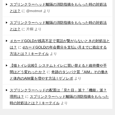
スプリンクラーヘッド離隔の消防指摘をもらった時の対処法
とは？
に
@motmot
より
スプリンクラーヘッド離隔の消防指摘をもらった時の対処法
とは？
に
片桐
より
ｄカードGOLDが残高不足で電話が繋がらないときの対処法と
は？
に
dカードGOLDの年会費分を支払い月までに捻出する
方法とは？ | キーテイル
より
【猫トイレ比較】システムトイレに買い替えると維持費や手
間はどう変わったか？
に
奇跡のタンパク質『AIM』その働き
と体内のAIM量を増やす方法 | ゲノレポ
より
スプリンクラーヘッドの配置は「見た目」派？「機能」派？
理想は？
に
スプリンクラーヘッド離隔の消防指摘をもらった
時の対処法とは？ | キーテイル
より