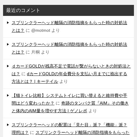
最近のコメント
スプリンクラーヘッド離隔の消防指摘をもらった時の対処法
とは？
に
@motmot
より
スプリンクラーヘッド離隔の消防指摘をもらった時の対処法
とは？
に
片桐
より
ｄカードGOLDが残高不足で電話が繋がらないときの対処法と
は？
に
dカードGOLDの年会費分を支払い月までに捻出する
方法とは？ | キーテイル
より
【猫トイレ比較】システムトイレに買い替えると維持費や手
間はどう変わったか？
に
奇跡のタンパク質『AIM』その働き
と体内のAIM量を増やす方法 | ゲノレポ
より
スプリンクラーヘッドの配置は「見た目」派？「機能」派？
理想は？
に
スプリンクラーヘッド離隔の消防指摘をもらった